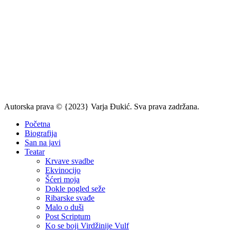
Autorska prava © {2023} Varja Đukić. Sva prava zadržana.
Početna
Biografija
San na javi
Teatar
Krvave svadbe
Ekvinocijo
Šćeri moja
Dokle pogled seže
Ribarske svađe
Malo o duši
Post Scriptum
Ko se boji Virdžinije Vulf