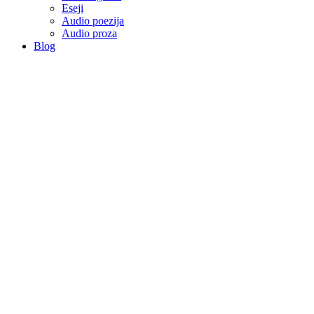
Eseji
Audio poezija
Audio proza
Blog