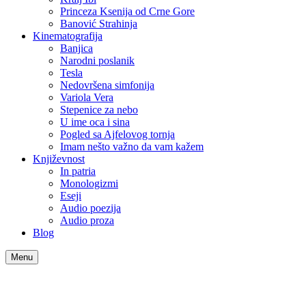
Princeza Ksenija od Crne Gore
Banović Strahinja
Kinematografija
Banjica
Narodni poslanik
Tesla
Nedovršena simfonija
Variola Vera
Stepenice za nebo
U ime oca i sina
Pogled sa Ajfelovog tornja
Imam nešto važno da vam kažem
Književnost
In patria
Monologizmi
Eseji
Audio poezija
Audio proza
Blog
Menu