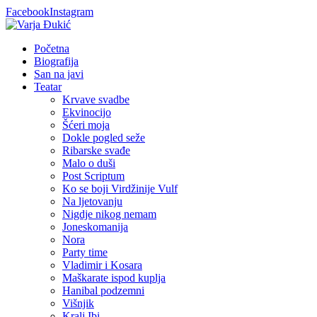
Facebook
Instagram
Početna
Biografija
San na javi
Teatar
Krvave svadbe
Ekvinocijo
Šćeri moja
Dokle pogled seže
Ribarske svađe
Malo o duši
Post Scriptum
Ko se boji Virdžinije Vulf
Na ljetovanju
Nigdje nikog nemam
Joneskomanija
Nora
Party time
Vladimir i Kosara
Maškarate ispod kuplja
Hanibal podzemni
Višnjik
Kralj Ibi