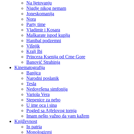
Na ljetovanju
Nigdje nikog nemam
Joneskomanija
Nora
Party time
Vladimir i Kosara
Maškarate ispod kuplja
Hanibal podzemni
Višnjik
Kralj Ibi
Princeza Ksenija od Crne Gore
Banović Strahinja
Kinematografija
Banjica
Narodni poslanik
Tesla
Nedovršena simfonija
Variola Vera
Stepenice za nebo
U ime oca i sina
Pogled sa Ajfelovog tornja
Imam nešto važno da vam kažem
Književnost
In patria
Monologizmi