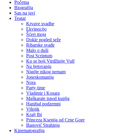
Početna
Biografija
San na javi
Teatar
Krvave svadbe
Ekvinocijo
Šćeri moja
Dokle pogled seže
Ribarske svađe
Malo o duši
Post Scriptum
Ko se boji Virdžinije Vulf
Na ljetovanju
Nigdje nikog nemam
Joneskomanija
Nora
Party time
Vladimir i Kosara
Maškarate ispod kuplja
Hanibal podzemni
Višnjik
Kralj Ibi
Princeza Ksenija od Crne Gore
Banović Strahinja
Kinematografija