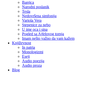
Banjica
Narodni poslanik
Tesla
Nedovršena simfonija
Variola Vera
Stepenice za nebo
U ime oca i sina
Pogled sa Ajfelovog tornja
Imam nešto važno da vam kažem
Književnost
In patria
Monologizmi
Eseji
Audio poezija
Audio proza
Blog