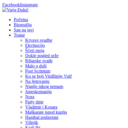
Facebook
Instagram
Početna
Biografija
San na javi
Teatar
Krvave svadbe
Ekvinocijo
Šćeri moja
Dokle pogled seže
Ribarske svađe
Malo o duši
Post Scriptum
Ko se boji Virdžinije Vulf
Na ljetovanju
Nigdje nikog nemam
Joneskomanija
Nora
Party time
Vladimir i Kosara
Maškarate ispod kuplja
Hanibal podzemni
Višnjik
Kralj Ibi