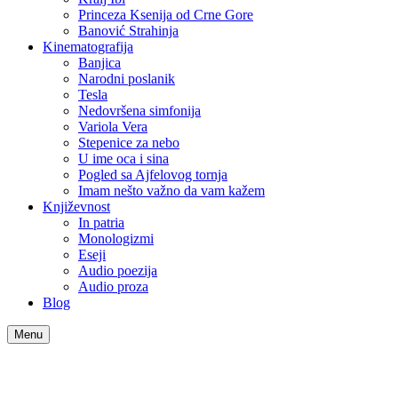
Princeza Ksenija od Crne Gore
Banović Strahinja
Kinematografija
Banjica
Narodni poslanik
Tesla
Nedovršena simfonija
Variola Vera
Stepenice za nebo
U ime oca i sina
Pogled sa Ajfelovog tornja
Imam nešto važno da vam kažem
Književnost
In patria
Monologizmi
Eseji
Audio poezija
Audio proza
Blog
Menu