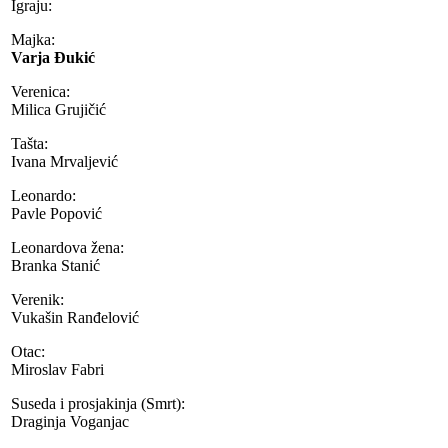
Igraju:
Majka:
Varja Đukić
Verenica:
Milica Grujičić
Tašta:
Ivana Mrvaljević
Leonardo:
Pavle Popović
Leonardova žena:
Branka Stanić
Verenik:
Vukašin Ranđelović
Otac:
Miroslav Fabri
Suseda i prosjakinja (Smrt):
Draginja Voganjac