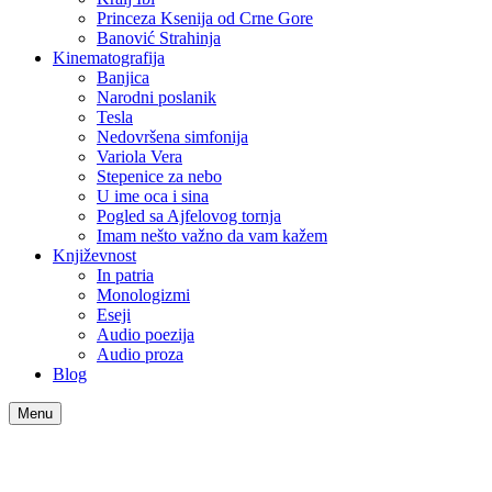
Princeza Ksenija od Crne Gore
Banović Strahinja
Kinematografija
Banjica
Narodni poslanik
Tesla
Nedovršena simfonija
Variola Vera
Stepenice za nebo
U ime oca i sina
Pogled sa Ajfelovog tornja
Imam nešto važno da vam kažem
Književnost
In patria
Monologizmi
Eseji
Audio poezija
Audio proza
Blog
Menu