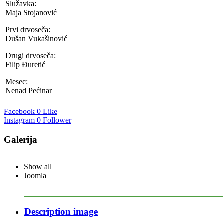
Služavka:
Maja Stojanović
Prvi drvoseča:
Dušan Vukašinović
Drugi drvoseča:
Filip Đuretić
Mesec:
Nenad Pećinar
Facebook
0 Like
Instagram
0 Follower
Galerija
Show all
Joomla
Description image