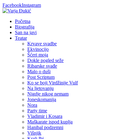
Facebook
Instagram
Početna
Biografija
San na javi
Teatar
Krvave svadbe
Ekvinocijo
Šćeri moja
Dokle pogled seže
Ribarske svađe
Malo o duši
Post Scriptum
Ko se boji Virdžinije Vulf
Na ljetovanju
Nigdje nikog nemam
Joneskomanija
Nora
Party time
Vladimir i Kosara
Maškarate ispod kuplja
Hanibal podzemni
Višnjik
Kralj Ibi